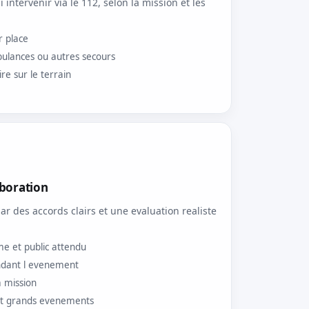
intervenir via le 112, selon la mission et les
r place
ulances ou autres secours
e sur le terrain
boration
des accords clairs et une evaluation realiste
me et public attendu
endant l evenement
a mission
s et grands evenements