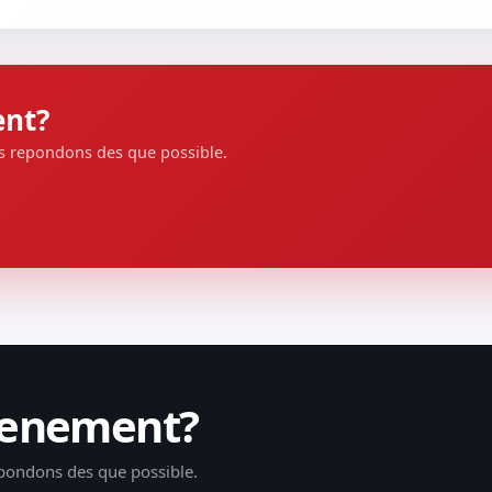
ent?
s repondons des que possible.
evenement?
pondons des que possible.