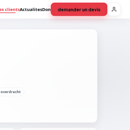
es clients
Actualites
Don
demander un devis
& overdracht