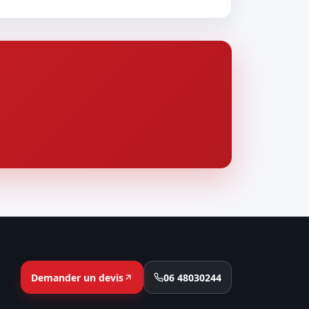
Demander un devis
06 48030244