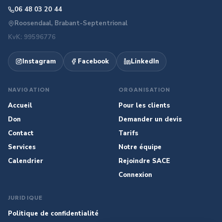
06 48 03 20 44
Roosendaal, Brabant-Septentrional
KvK: 99596776
Instagram
Facebook
LinkedIn
NAVIGATION
ORGANISATION
Accueil
Pour les clients
Don
Demander un devis
Contact
Tarifs
Services
Notre équipe
Calendrier
Rejoindre SACE
Connexion
MEDIS
Digitale assistent van EHBO Roosendaal SACE
JURIDIQUE
Politique de confidentialité