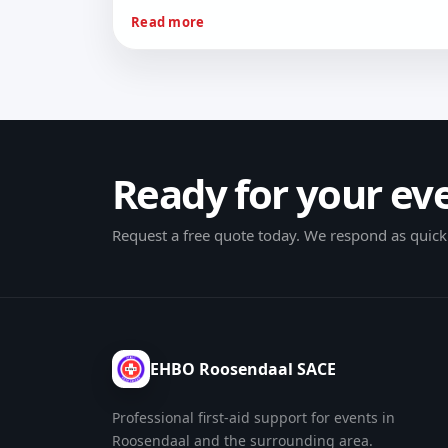
Read more
Ready for your ev
Request a free quote today. We respond as quickl
EHBO Roosendaal SACE
Professional first-aid support for events in
Roosendaal and the surrounding area.