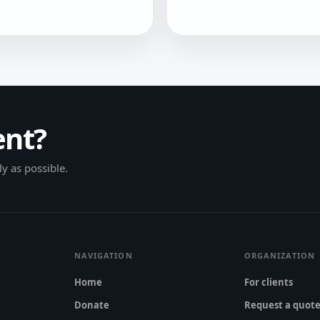
ent?
y as possible.
NAVIGATION
ORGANIZATION
Home
For clients
Donate
Request a quot