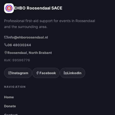
EHBO Roosendaal SACE
Professional first-aid support for events in Roosendaal
and the surrounding area.
info@ehboroosendaal.nl
06 48030244
Roosendaal, North Brabant
KvK: 99596776
Instagram
Facebook
LinkedIn
NAVIGATION
Home
Donate
Contact