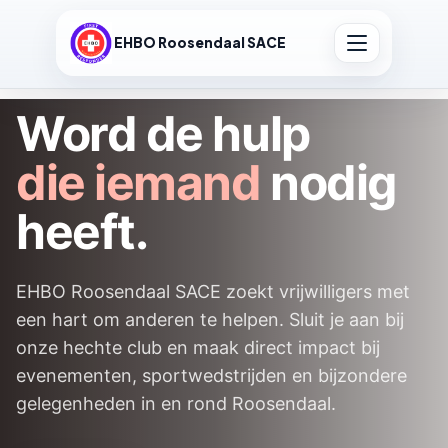
EHBO Roosendaal SACE
Word de hulp
die iemand
nodig
heeft.
EHBO Roosendaal SACE zoekt vrijwilligers met
een hart om anderen te helpen. Sluit je aan bij
onze hechte club en maak direct impact bij
evenementen, sportwedstrijden en bijzondere
gelegenheden in en rond Roosendaal.