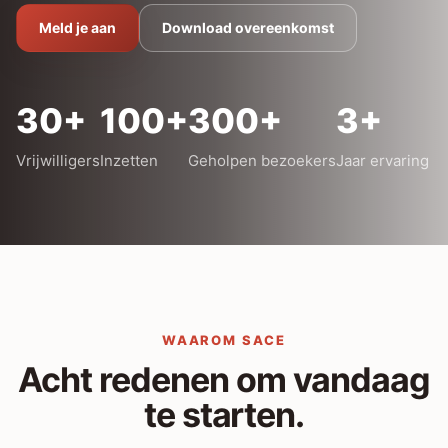
Meld je aan
Download overeenkomst
30+
100+
300+
3+
Vrijwilligers
Inzetten
Geholpen bezoekers
Jaar ervaring
WAAROM SACE
Acht redenen om vandaag
te starten.